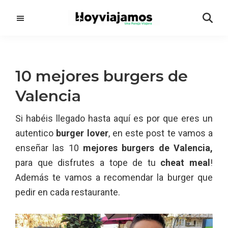
Saltar
Saltar
al
a
contenido
la
principal
barra
lateral
10 mejores burgers de
principal
Valencia
Si habéis llegado hasta aquí es por que eres un
autentico
burger lover
, en este post te vamos a
enseñar las 10
mejores burgers de Valencia,
para que disfrutes a tope de tu
cheat meal
!
Además te vamos a recomendar la burger que
pedir en cada restaurante.