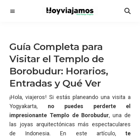
Saltar
Saltar
al
a
contenido
la
principal
barra
lateral
Guía Completa para
principal
Visitar el Templo de
Borobudur: Horarios,
Entradas y Qué Ver
¡Hola, viajeros! Si estás planeando una visita a
Yogyakarta,
no puedes perderte el
impresionante Templo de Borobudur
, una de
las joyas arquitectónicas más espectaculares
de Indonesia. En este artículo,
te