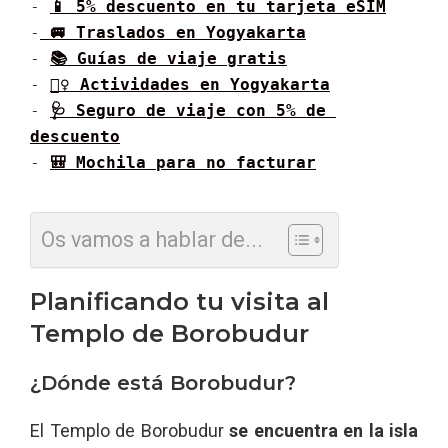
- 
📱 5% descuento en tu tarjeta eSIM
-
 🚐 Traslados en 
Yogyakarta
- 
📚 Guías de viaje gratis
- 
🚶‍♀️ Actividades en 
Yogyakarta
- 
🩺 Seguro de viaje con 5% de 
descuento
- 
🎒 Mochila para no facturar
Os vamos a hablar de...
Planificando tu visita al
Templo de Borobudur
¿Dónde está Borobudur?
El Templo de Borobudur
se encuentra en la isla