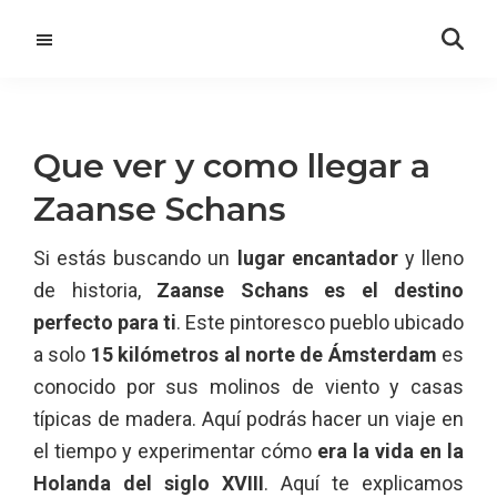
Saltar
Saltar
al
a
contenido
la
principal
barra
lateral
Que ver y como llegar a
principal
Zaanse Schans
Si estás buscando un
lugar encantador
y lleno
de historia,
Zaanse Schans es el destino
perfecto para ti
. Este pintoresco pueblo ubicado
a solo
15 kilómetros al norte de Ámsterdam
es
conocido por sus molinos de viento y casas
típicas de madera. Aquí podrás hacer un viaje en
el tiempo y experimentar cómo
era la vida en la
Holanda del siglo XVIII
. Aquí te explicamos