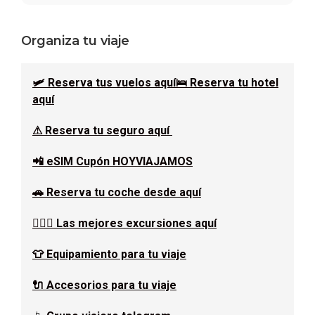
Barra
Organiza tu viaje
lateral
🛩 Reserva tus vuelos aquí
🛌 Reserva tu hotel
principal
aquí
⚠ Reserva tu seguro aquí
📲 eSIM Cupón HOYVIAJAMOS
🚗 Reserva tu coche desde aquí
🚶🏿‍♂️ Las mejores excursiones aquí
👕 Equipamiento para tu viaje
🔌 Accesorios para tu viaje