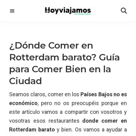
Saltar
Saltar
al
a
contenido
la
principal
barra
lateral
¿Dónde Comer en
principal
Rotterdam barato? Guía
para Comer Bien en la
Ciudad
Seamos claros, comer en los
Países Bajos no es
económico
, pero no os preocupéis porque en
este artículo vamos a compartir con vosotros y
vosotras esos restaurantes
donde comer en
Rotterdam barato
y bien. Os vamos a ayudar a