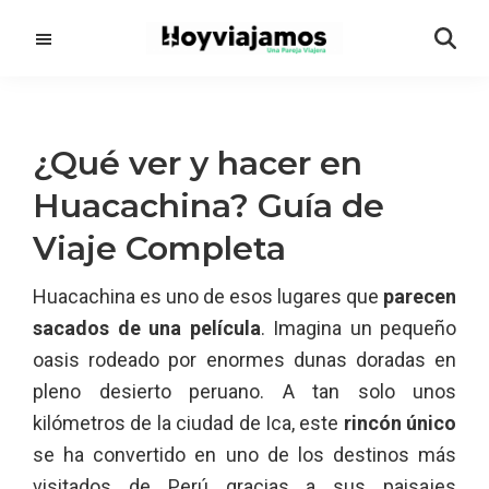
Saltar
Saltar
al
a
contenido
la
principal
barra
lateral
¿Qué ver y hacer en
principal
Huacachina? Guía de
Viaje Completa
Huacachina es uno de esos lugares que
parecen
sacados de una película
. Imagina un pequeño
oasis rodeado por enormes dunas doradas en
pleno desierto peruano. A tan solo unos
kilómetros de la ciudad de Ica, este
rincón único
se ha convertido en uno de los destinos más
visitados de Perú gracias a sus paisajes