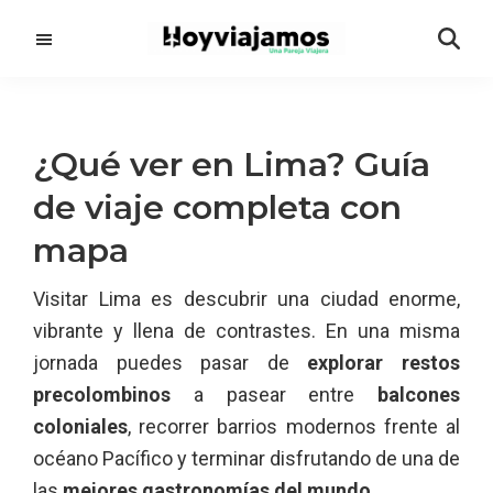
Saltar
Saltar
al
a
contenido
la
principal
barra
lateral
¿Qué ver en Lima? Guía
principal
de viaje completa con
mapa
Visitar Lima es descubrir una ciudad enorme,
vibrante y llena de contrastes. En una misma
jornada puedes pasar de
explorar restos
precolombinos
a pasear entre
balcones
coloniales
, recorrer barrios modernos frente al
océano Pacífico y terminar disfrutando de una de
las
mejores gastronomías del mundo.