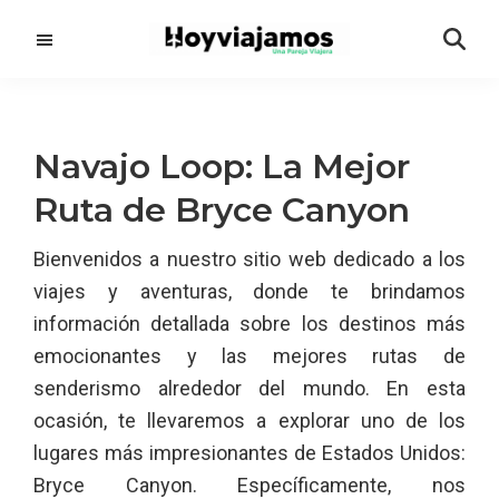
Saltar
Saltar
al
a
contenido
la
principal
barra
lateral
Navajo Loop: La Mejor
principal
Ruta de Bryce Canyon
Bienvenidos a nuestro sitio web dedicado a los
viajes y aventuras, donde te brindamos
información detallada sobre los destinos más
emocionantes y las mejores rutas de
senderismo alrededor del mundo. En esta
ocasión, te llevaremos a explorar uno de los
lugares más impresionantes de Estados Unidos:
Bryce Canyon. Específicamente, nos