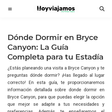
Saltar
Saltar
al
a
contenido
la
principal
barra
lateral
Dónde Dormir en Bryce
principal
Canyon: La Guía
Completa para tu Estadía
¿Estás planeando una visita a Bryce Canyon y te
preguntas dónde dormir? ¡Has llegado al lugar
correcto! En esta guía, te proporcionaremos
información detallada sobre donde dormir en
Bryce Canyon, para que puedas elegir la opción
que mejor se adapte a tus necesidades y
preferencias. Además, te enseñaremos el