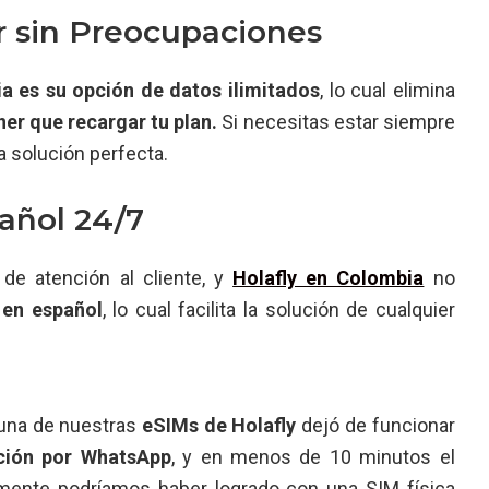
ar sin Preocupaciones
ia
es su opción de datos ilimitados
, lo cual elimina
er que recargar tu plan.
Si necesitas estar siempre
a solución perfecta.
pañol 24/7
de atención al cliente, y
Holafly en Colombia
no
 en español
, lo cual facilita la solución de cualquier
 una de nuestras
eSIMs de Holafly
dejó de funcionar
nción por WhatsApp
, y en menos de 10 minutos el
lmente podríamos haber logrado con una SIM física