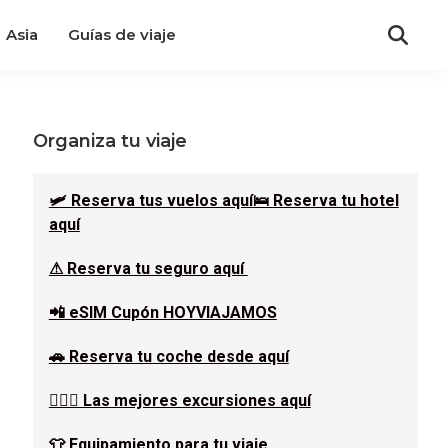
Asia
Guías de viaje
Barra
Organiza tu viaje
lateral
🛩 Reserva tus vuelos aquí
🛌 Reserva tu hotel
aquí
principal
⚠ Reserva tu seguro aquí
📲 eSIM Cupón HOYVIAJAMOS
🚗 Reserva tu coche desde aquí
🚶🏿‍♂️ Las mejores excursiones aquí
👕 Equipamiento para tu viaje