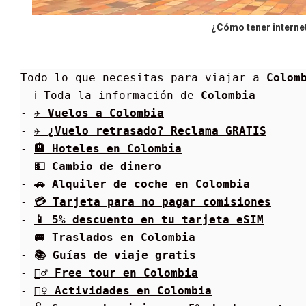
¿Cómo tener interne
Todo lo que necesitas para viajar a 
Colom
- ℹ Toda la información de 
Colombia
- 
✈ Vuelos a 
Colombia
- 
✈️ ¿Vuelo retrasado? Reclama GRATIS
- 
🏨 Hoteles en 
Colombia
- 
💵 Cambio de dinero
- 
🚗 Alquiler de coche en 
Colombia
- 
💳 Tarjeta para no pagar comisiones
- 
📱 5% descuento en tu tarjeta eSIM
- 
🚐 Traslados en 
Colombia
- 
📚 Guías de viaje gratis
- 
🚶‍♂️ Free tour en 
Colombia
- 
🚶‍♀️ Actividades en 
Colombia