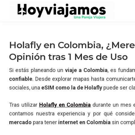
Saltar
Saltar
Saltar
a
al
a
la
contenido
la
navegación
principal
barra
principal
lateral
Holafly en Colombia, ¿Mere
principal
Opinión tras 1 Mes de Uso
Si estás planeando un
viaje a Colombia
, es funda
confiable
. Desde explorar mapas hasta comunicarte
sociales, una
eSIM como la de Holafly
puede ser cla
Tras utilizar
Holafly en Colombia
durante un mes
contamos nuestra experiencia y por qué consi
mercado
para tener
internet en Colombia
sin compl