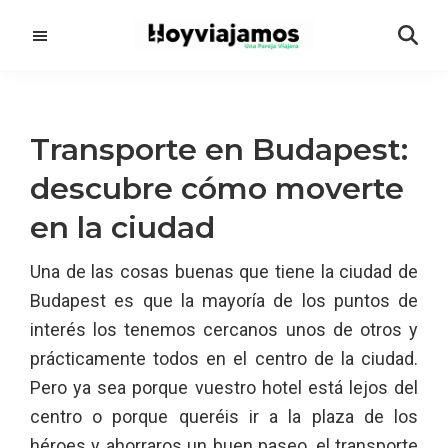
Saltar
Saltar
al
a
contenido
la
principal
barra
lateral
Transporte en Budapest:
principal
descubre cómo moverte
en la ciudad
Una de las cosas buenas que tiene la ciudad de
Budapest es que la mayoría de los puntos de
interés los tenemos cercanos unos de otros y
prácticamente todos en el centro de la ciudad.
Pero ya sea porque vuestro hotel está lejos del
centro o porque queréis ir a la plaza de los
héroes y ahorraros un buen paseo, el transporte