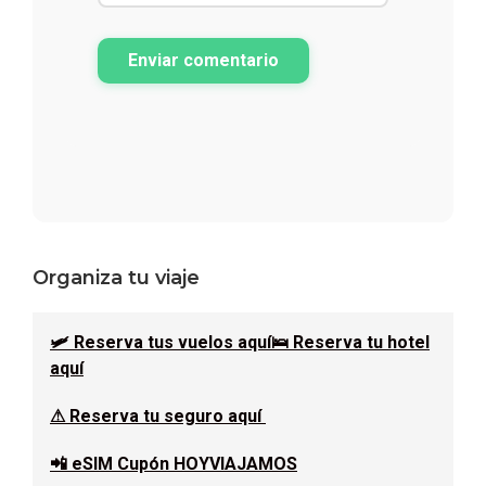
Enviar comentario
Barra
Organiza tu viaje
lateral
🛩 Reserva tus vuelos aquí
🛌 Reserva tu hotel
principal
aquí
⚠ Reserva tu seguro aquí
📲 eSIM Cupón HOYVIAJAMOS