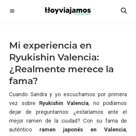
Saltar
Saltar
al
a
contenido
la
principal
barra
lateral
Mi experiencia en
principal
Ryukishin Valencia:
¿Realmente merece la
fama?
Cuando Sandra y yo escuchamos por primera
vez sobre
Ryukishin Valencia
, no podíamos
dejar de preguntarnos: ¿estaríamos ante el
mejor ramen de la ciudad? Con su fama de
auténtico
ramen japonés en Valencia
,