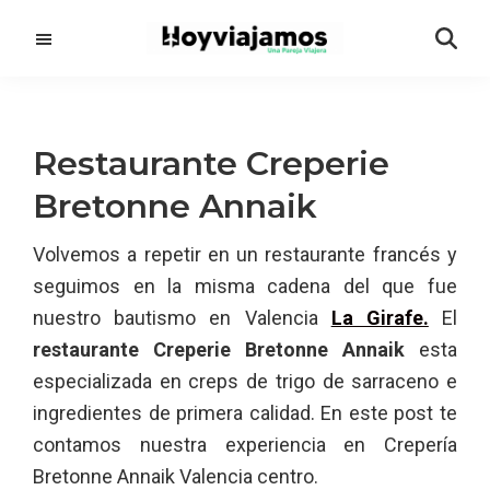
Saltar
Saltar
al
a
contenido
la
principal
barra
lateral
Restaurante Creperie
principal
Bretonne Annaik
Volvemos a repetir en un restaurante francés y
seguimos en la misma cadena del que fue
nuestro bautismo en Valencia
La Girafe.
El
restaurante Creperie Bretonne Annaik
esta
especializada en creps de trigo de sarraceno e
ingredientes de primera calidad. En este post te
contamos nuestra experiencia en Crepería
Bretonne Annaik Valencia centro.