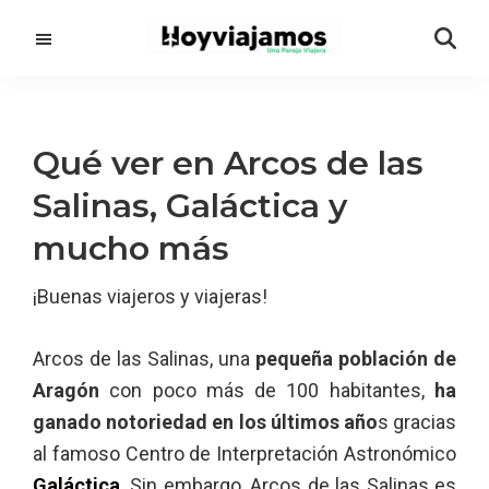
Saltar
Saltar
al
a
contenido
la
principal
barra
lateral
Qué ver en Arcos de las
principal
Salinas, Galáctica y
mucho más
¡Buenas viajeros y viajeras!
Arcos de las Salinas, una
pequeña población de
Aragón
con poco más de 100 habitantes,
ha
ganado notoriedad en los últimos año
s gracias
al famoso Centro de Interpretación Astronómico
Galáctica
. Sin embargo, Arcos de las Salinas es