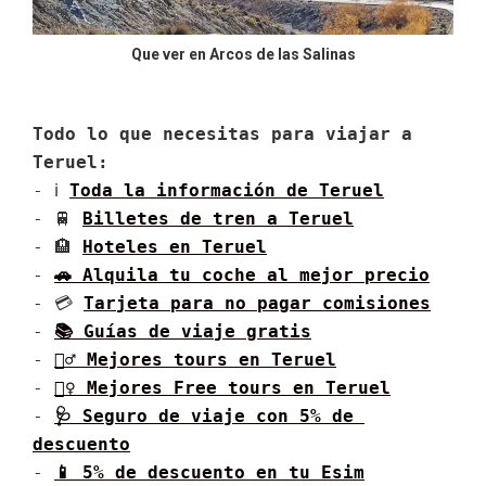
Que ver en Arcos de las Salinas
Todo lo que necesitas para viajar a 
Teruel:
- ℹ 
Toda la información de 
Teruel
- 🚆 
Billetes de tren a 
Teruel
- 🏨 
Hoteles en 
Teruel
- 
🚗 Alquila tu coche al mejor precio
- 💳 
Tarjeta para no pagar comisiones
- 
📚 Guías de viaje gratis
- 
🚶‍♂️ Mejores tours en 
Teruel
- 
🚶‍♀️ Mejores Free tours en 
Teruel
- 
🩺 Seguro de viaje con 5% de 
descuento
- 
📱 5% de descuento en tu Esim