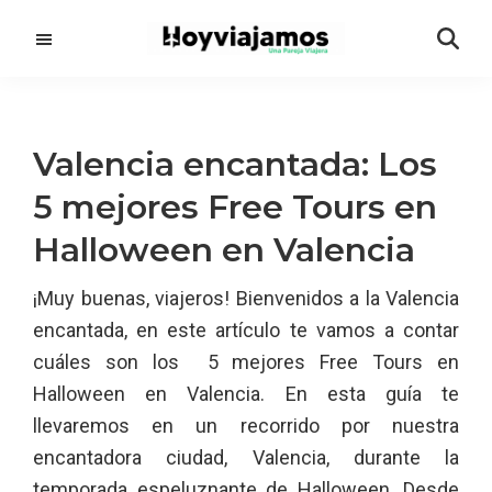
Saltar
Saltar
al
a
contenido
la
principal
barra
lateral
Valencia encantada: Los
principal
5 mejores Free Tours en
Halloween en Valencia
¡Muy buenas, viajeros! Bienvenidos a la Valencia
encantada, en este artículo te vamos a contar
cuáles son los 5 mejores Free Tours en
Halloween en Valencia. En esta guía te
llevaremos en un recorrido por nuestra
encantadora ciudad, Valencia, durante la
temporada espeluznante de Halloween. Desde