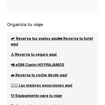
Barra
Organiza tu viaje
lateral
🛩 Reserva tus vuelos aquí
🛌 Reserva tu hotel
principal
aquí
⚠ Reserva tu seguro aquí
📲 eSIM Cupón HOYVIAJAMOS
🚗 Reserva tu coche desde aquí
🚶🏿‍♂️ Las mejores excursiones aquí
👕 Equipamiento para tu viaje