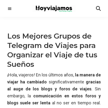
Saltar
Saltar
al
a
contenido
la
principal
barra
lateral
Los Mejores Grupos de
principal
Telegram de Viajes para
Organizar el Viaje de tus
Sueños
¡Hola, viajeros! En los últimos años,
la manera de
viajar ha cambiado
significativamente
gracias
al auge de los blogs y foros de viajes
. Sin
embargo, la
comunicación en estos foros y
blogs suele ser lenta
al no ser en tiempo real.