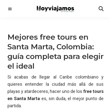
Saltar
Saltar
al
a
contenido
la
principal
barra
lateral
Mejores free tours en
principal
Santa Marta, Colombia:
guía completa para elegir
el ideal
Si acabas de llegar al Caribe colombiano y
quieres entender la ciudad más allá de sus
playas y atardeceres, hacer uno de los
free tours
en Santa Marta
es, sin duda, el mejor punto de
partida.