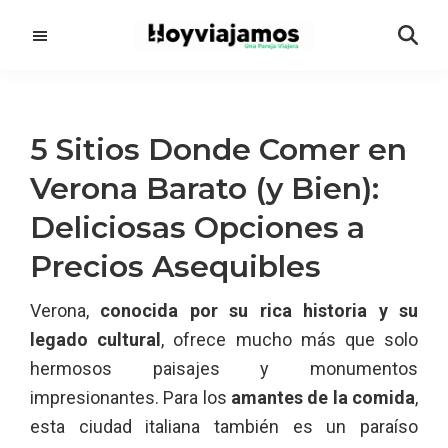
Saltar
Saltar
al
a
contenido
la
principal
barra
lateral
5 Sitios Donde Comer en
principal
Verona Barato (y Bien):
Deliciosas Opciones a
Precios Asequibles
Verona,
conocida por su rica historia y su
legado cultural
, ofrece mucho más que solo
hermosos paisajes y monumentos
impresionantes. Para los
amantes de la comida
,
esta ciudad italiana también es un paraíso