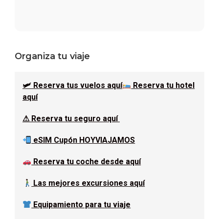
Barra
Organiza tu viaje
lateral
🛩 Reserva tus vuelos aquí
Reserva tu hotel
principal
aquí
⚠ Reserva tu seguro aquí
eSIM Cupón HOYVIAJAMOS
Reserva tu coche desde aquí
Las mejores excursiones aquí
Equipamiento para tu viaje