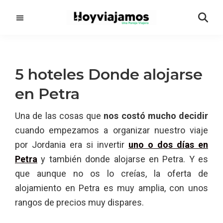
Saltar
Saltar
al
a
contenido
la
principal
barra
lateral
5 hoteles Donde alojarse
principal
en Petra
Una de las cosas que
nos costó mucho decidir
cuando empezamos a organizar nuestro viaje
por Jordania era si invertir
uno o dos días en
Petra
y también donde alojarse en Petra. Y es
que aunque no os lo creías, la oferta de
alojamiento en Petra es muy amplia, con unos
rangos de precios muy dispares.