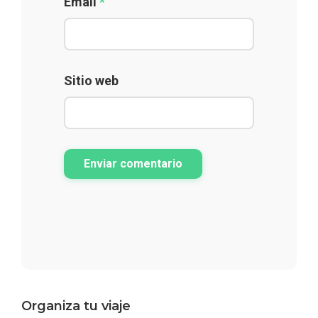
Email
*
Sitio web
Enviar comentario
Barra
Organiza tu viaje