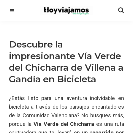
Saltar
Saltar
al
a
contenido
la
principal
barra
lateral
Descubre la
principal
impresionante Vía Verde
del Chicharra de Villena a
Gandía en Bicicleta
¿Estás listo para una aventura inolvidable en
bicicleta a través de los paisajes encantadores
de la Comunidad Valenciana? No busques más,
porque la
Vía Verde del Chicharra
es una ruta
cautivadora que te llevará en un
recorrido por