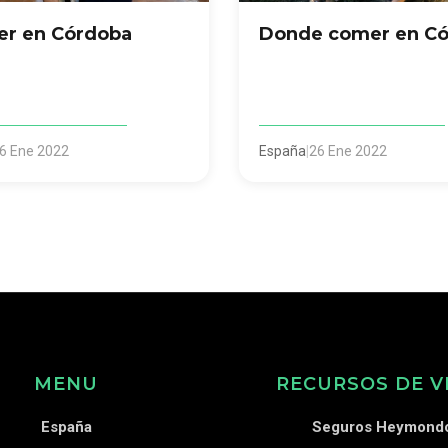
er en Córdoba
Donde comer en C
6 Ene 2022
España
|
26 Ene 2022
MENU
RECURSOS DE V
España
Seguros Heymond