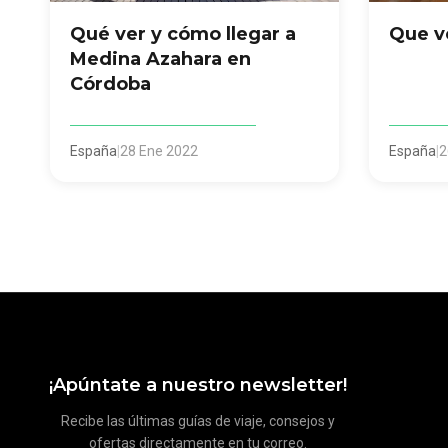
Qué ver y cómo llegar a
Que v
Medina Azahara en
Córdoba
España
|
28 Ene 2022
España
|
2
¡Apúntate a nuestro newsletter!
Recibe las últimas guías de viaje, consejos y
ofertas directamente en tu correo.