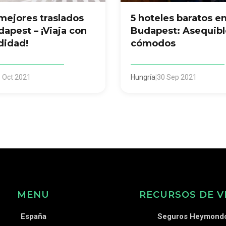
mejores traslados
5 hoteles baratos e
apest – ¡Viaja con
Budapest: Asequibl
idad!
cómodos
 Oct 2021
Hungría
|
30 Sep 2021
MENU
RECURSOS DE V
España
Seguros Heymond