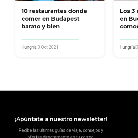
10 restaurantes donde
Los 3 
comer en Budapest
en Bud
barato y bien
comod
Hungría
|
3 Oct 2021
Hungría
|
3
¡Apúntate a nuestro newsletter!
Recibe las últimas guías de viaje, consejos y
ofertas directamente en tu correo.