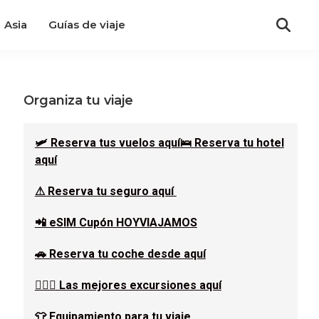
Asia
Guías de viaje
Barra
Organiza tu viaje
lateral
🛩 Reserva tus vuelos aquí
🛌 Reserva tu hotel
aquí
principal
⚠ Reserva tu seguro aquí
📲 eSIM Cupón HOYVIAJAMOS
🚗 Reserva tu coche desde aquí
🚶🏿‍♂️ Las mejores excursiones aquí
👕 Equipamiento para tu viaje