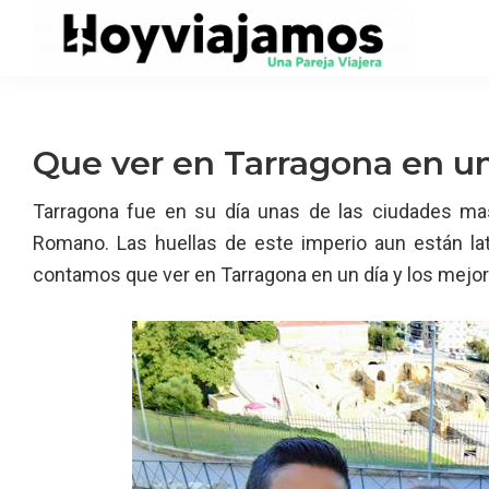
Saltar
Saltar
Saltar
a
al
a
la
contenido
la
navegación
principal
barra
principal
lateral
Que ver en Tarragona en un
principal
Tarragona fue en su día unas de las ciudades mas
Romano. Las huellas de este imperio aun están lat
contamos que ver en Tarragona en un día y los mejor