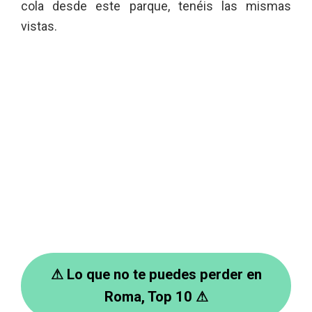
cola desde este parque, tenéis las mismas
vistas.
⚠
Lo que no te puedes perder en
Roma, Top 10
⚠