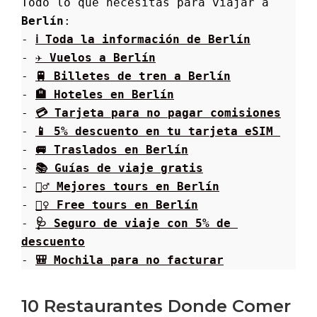
Todo lo que necesitas para viajar a 
Berlín
:
- 
ℹ Toda la información de 
Berlín
- 
✈ Vuelos a 
Berlín
- 
🚆 Billetes de tren a 
Berlín
- 
🏨 Hoteles en 
Berlín
- 
💳 Tarjeta para no pagar comisiones
- 
📱 5% descuento en tu tarjeta eSIM 
- 
🚐 Traslados en Berlín
- 
📚 Guías de viaje gratis
- 
🚶‍♂️ Mejores tours en 
Berlín
- 
🚶‍♀️ Free tours en 
Berlín
- 
🩺 Seguro de viaje con 5% de 
descuento
- 
🎒 Mochila para no facturar
10 Restaurantes Donde Comer