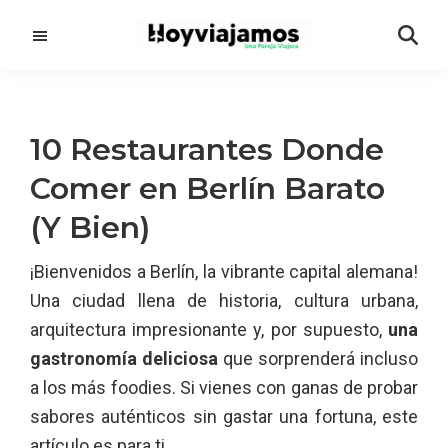
Saltar
Saltar
al
a
contenido
la
principal
barra
lateral
10 Restaurantes Donde
principal
Comer en Berlín Barato
(Y Bien)
¡Bienvenidos a Berlín, la vibrante capital alemana!
Una ciudad llena de historia, cultura urbana,
arquitectura impresionante y, por supuesto,
una
gastronomía deliciosa
que sorprenderá incluso
a los más foodies. Si vienes con ganas de probar
sabores auténticos sin gastar una fortuna, este
artículo es para ti.