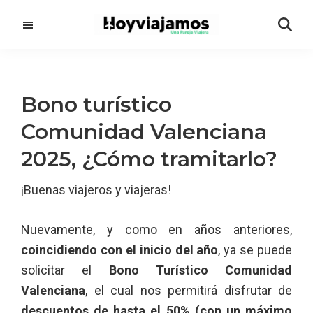
Saltar
Saltar
al
a
contenido
la
principal
barra
lateral
Bono turístico
principal
Comunidad Valenciana
2025, ¿Cómo tramitarlo?
¡Buenas viajeros y viajeras!
Nuevamente, y como en años anteriores,
coincidiendo con el inicio del año
, ya se puede
solicitar el
Bono Turístico Comunidad
Valenciana
, el cual nos permitirá disfrutar de
descuentos de hasta el 50% (con un máximo