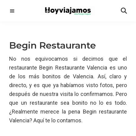
Saltar
Saltar
al
a
contenido
la
principal
barra
lateral
Begin Restaurante
principal
No nos equivocamos si decimos que el
restaurante Begin Restaurante Valencia es uno
de los más bonitos de Valencia. Así, claro y
directo, y es que ya habíamos visto fotos, pero
después de nuestra visita lo confirmamos. Pero
que un restaurante sea bonito no lo es todo.
¿Realmente merece la pena Begin restaurante
Valencia? Aquí te lo contamos.