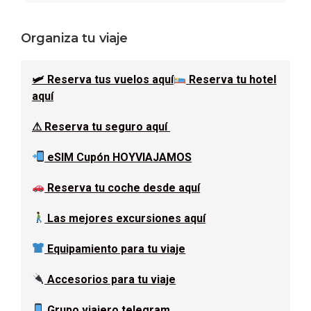
Barra
Organiza tu viaje
lateral
🛩 Reserva tus vuelos aquí
Reserva tu hotel
principal
aquí
⚠ Reserva tu seguro aquí
eSIM Cupón HOYVIAJAMOS
Reserva tu coche desde aquí
Las mejores excursiones aquí
Equipamiento para tu viaje
Accesorios para tu viaje
Grupo viajero telegram