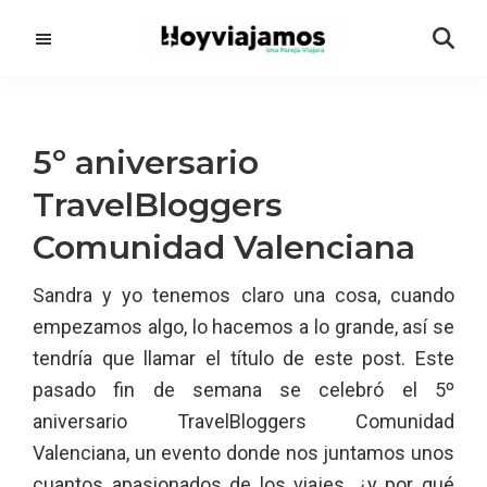
Saltar
Saltar
al
a
contenido
la
principal
barra
lateral
5º aniversario
principal
TravelBloggers
Comunidad Valenciana
Sandra y yo tenemos claro una cosa, cuando
empezamos algo, lo hacemos a lo grande, así se
tendría que llamar el título de este post. Este
pasado fin de semana se celebró el 5º
aniversario TravelBloggers Comunidad
Valenciana, un evento donde nos juntamos unos
cuantos apasionados de los viajes. ¿y por qué