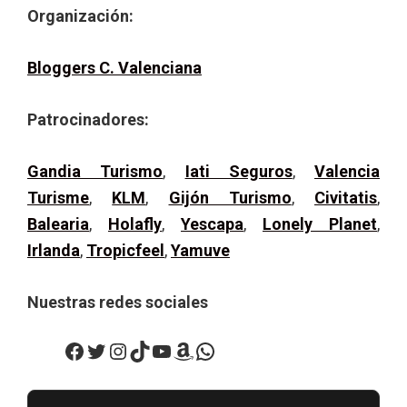
Organización:
Bloggers C. Valenciana
Patrocinadores:
Gandia Turismo
,
Iati Seguros
,
Valencia
Turisme
,
KLM
,
Gijón Turismo
,
Civitatis
,
Balearia
,
Holafly
,
Yescapa
,
Lonely Planet
,
Irlanda
,
Tropicfeel
,
Yamuve
Nuestras redes sociales
Facebook
Twitter
Instagram
TikTok
YouTube
Amazon
WhatsApp