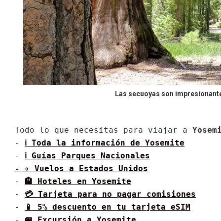
Las secuoyas son impresionante
Todo lo que necesitas para viajar a 
Yosem
- 
ℹ Toda la información de 
Yosemite
- 
ℹ Guías Parques Nacionales
- ✈ Vuelos a 
Estados Unidos
- 
🏨 Hoteles en 
Yosemite
- 
💳 Tarjeta para no pagar comisiones
- 
📱 5% descuento en tu tarjeta eSIM
- 
🚐 Excursión a 
Yosemite