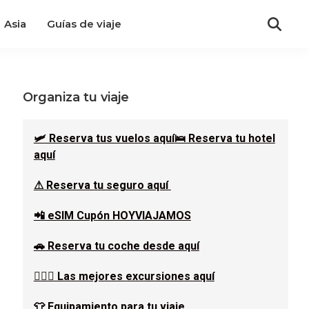
Asia
Guías de viaje
Barra
Organiza tu viaje
lateral
🛩 Reserva tus vuelos aquí
🛌 Reserva tu hotel
aquí
principal
⚠ Reserva tu seguro aquí
📲 eSIM Cupón HOYVIAJAMOS
🚗 Reserva tu coche desde aquí
🚶🏿‍♂️ Las mejores excursiones aquí
👕 Equipamiento para tu viaje