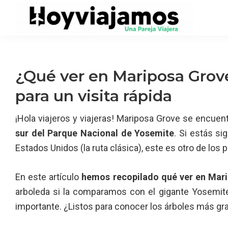
Saltar
Saltar
Saltar
a
al
a
la
contenido
la
navegación
principal
barra
principal
lateral
¿Qué ver en Mariposa Grov
principal
para un visita rápida
¡Hola viajeros y viajeras! Mariposa Grove se encu
sur del Parque Nacional de Yosemite
. Si estás s
Estados Unidos (la ruta clásica), este es otro de los p
En este artículo
hemos recopilado qué ver en Mar
arboleda si la comparamos con el gigante Yosemit
importante. ¿Listos para conocer los árboles más gr