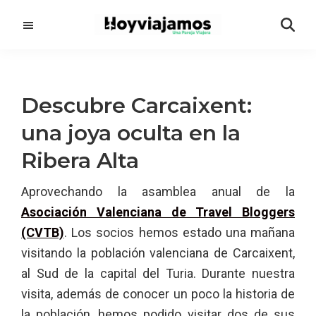
Saltar
Saltar
al
a
contenido
la
principal
barra
lateral
Descubre Carcaixent:
principal
una joya oculta en la
Ribera Alta
Aprovechando la asamblea anual de la
Asociación Valenciana de Travel Bloggers
(CVTB)
. Los socios hemos estado una mañana
visitando la población valenciana de Carcaixent,
al Sud de la capital del Turia. Durante nuestra
visita, además de conocer un poco la historia de
la población, hemos podido visitar dos de sus