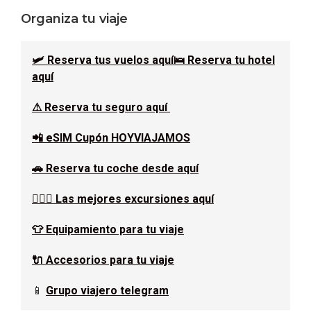
Barra
Organiza tu viaje
lateral
🛩 Reserva tus vuelos aquí
🛌 Reserva tu hotel
principal
aquí
⚠ Reserva tu seguro aquí
📲 eSIM Cupón HOYVIAJAMOS
🚗 Reserva tu coche desde aquí
🚶🏿‍♂️ Las mejores excursiones aquí
👕 Equipamiento para tu viaje
🔌 Accesorios para tu viaje
📱
Grupo viajero telegram