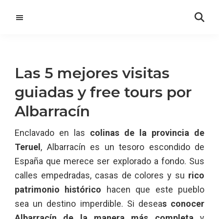
Saltar
Saltar
al
a
contenido
la
principal
barra
lateral
Las 5 mejores visitas
principal
guiadas y free tours por
Albarracín
Enclavado en las
colinas de la provincia de
Teruel
, Albarracín es un tesoro escondido de
España que merece ser explorado a fondo. Sus
calles empedradas, casas de colores y su
rico
patrimonio histórico
hacen que este pueblo
sea un destino imperdible. Si desea
s conocer
Albarracín de la manera más completa
y