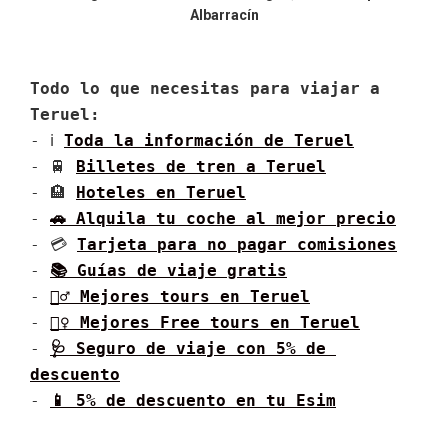
Albarracín
Todo lo que necesitas para viajar a 
Teruel:
- ℹ 
Toda la información de 
Teruel
- 🚆 
Billetes de tren a 
Teruel
- 🏨 
Hoteles en 
Teruel
- 
🚗 Alquila tu coche al mejor precio
- 💳 
Tarjeta para no pagar comisiones
- 
📚 Guías de viaje gratis
- 
🚶‍♂️ Mejores tours en 
Teruel
- 
🚶‍♀️ Mejores Free tours en 
Teruel
- 
🩺 Seguro de viaje con 5% de 
descuento
- 
📱 5% de descuento en tu Esim