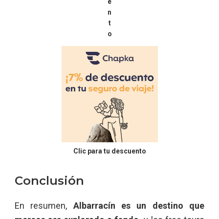
e
n
t
o
Clic para tu descuento
Conclusión
En resumen,
Albarracín es un destino que