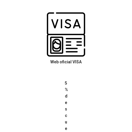
Web oficial VISA
5
%
d
e
s
c
u
e