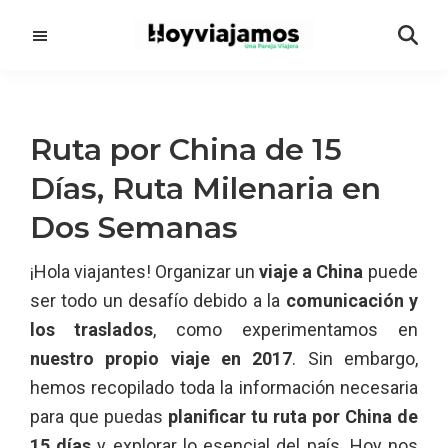
Saltar
Saltar
al
a
contenido
la
principal
barra
lateral
Ruta por China de 15
principal
Días, Ruta Milenaria en
Dos Semanas
¡Hola viajantes! Organizar un
viaje a China
puede
ser todo un desafío debido a la
comunicación y
los traslados
, como experimentamos en
nuestro propio viaje en 2017
. Sin embargo,
hemos recopilado toda la información necesaria
para que puedas
planificar tu ruta por China de
15 días
y explorar lo esencial del país. Hoy nos